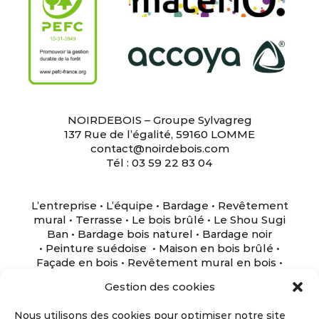
NOIRDEBOIS – Groupe Sylvagreg
137 Rue de l’égalité, 59160 LOMME
contact@noirdebois.com
Tél : 03 59 22 83 04
L’entreprise
•
L’équipe
•
Bardage
•
Revêtement
mural
•
Terrasse
•
Le bois brûlé
•
Le Shou Sugi
Ban
•
Bardage bois naturel
•
Bardage noir
•
Peinture suédoise
•
Maison en bois brûlé
•
Façade en bois
•
Revêtement mural en bois
•
Terrasse en bois
•
Maison noire
•
Nous rejoindre
•
Gestion des cookies
Mentions légales
•
Politique de données
personnelles
•
CGU
Nous utilisons des cookies pour optimiser notre site