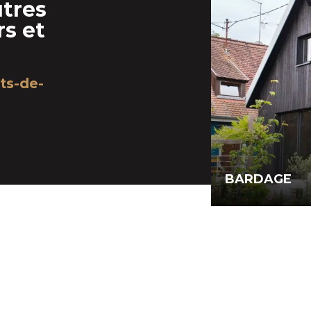
tres
s et
ts-de-
BARDAGE