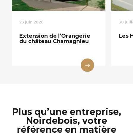
23 juin 2026
30 juil
Extension de l’Orangerie
Les 
du château Chamagnieu
Plus qu’une entreprise,
Noirdebois, votre
référence en matière