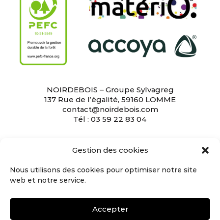
NOIRDEBOIS – Groupe Sylvagreg
137 Rue de l’égalité, 59160 LOMME
contact@noirdebois.com
Tél : 03 59 22 83 04
L’entreprise
•
L’équipe
•
Bardage
•
Revêtement
Gestion des cookies
mural
•
Terrasse
•
Le bois brûlé
•
Le Shou Sugi
Ban
•
Bardage bois naturel
•
Bardage noir
Nous utilisons des cookies pour optimiser notre site
•
Peinture suédoise
•
Maison en bois brûlé
•
web et notre service.
Façade en bois
•
Revêtement mural en bois
•
Terrasse en bois
•
Maison noire
•
Nous rejoindre
•
Mentions légales
•
Politique de données
Accepter
personnelles
•
CGU