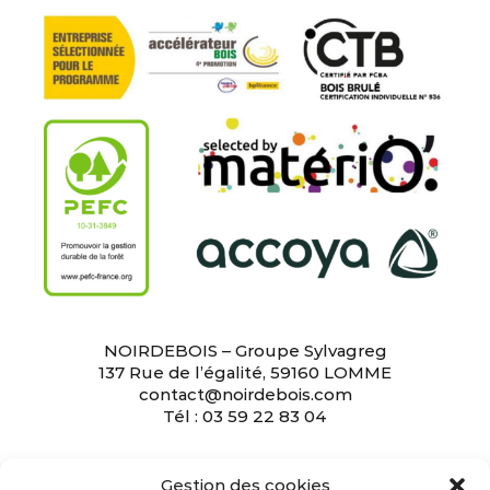
NOIRDEBOIS – Groupe Sylvagreg
137 Rue de l’égalité, 59160 LOMME
contact@noirdebois.com
Tél : 03 59 22 83 04
L’entreprise
•
L’équipe
•
Bardage
•
Revêtement
Gestion des cookies