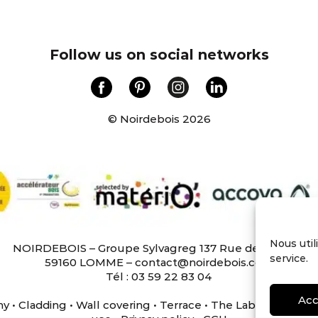
Follow us on social networks
© Noirdebois 2026
Nous util
NOIRDEBOIS – Groupe Sylvagreg 137 Rue de l’égalité
service.
59160 LOMME – contact@noirdebois.com
Tél : 03 59 22 83 04
Acc
ny
•
Cladding
•
Wall covering
•
Terrace
•
The Lab
•
Join us
•