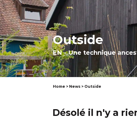
Outside
EN - Une technique ancest
Home
>
News
> Outside
Désolé il n'y a rien