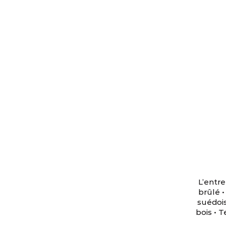
L’entre
brûlé
suédoi
bois
•
Te