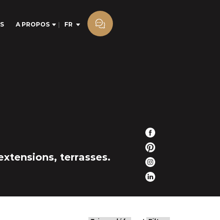
S
A PROPOS
FR
extensions, terrasses.