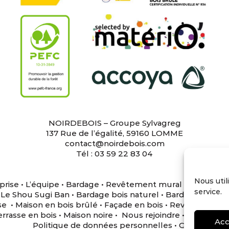
NOIRDEBOIS – Groupe Sylvagreg
137 Rue de l’égalité, 59160 LOMME
contact@noirdebois.com
Tél : 03 59 22 83 04
Nous util
prise
•
L’équipe
•
Bardage
•
Revêtement mural
•
Terrasse
•
service.
•
Le Shou Sugi Ban
•
Bardage bois naturel
•
Bardage noir
•
P
se
•
Maison en bois brûlé
•
Façade en bois
•
Revêtement m
rrasse en bois
•
Maison noire
•
Nous rejoindre
•
Mentions 
Acc
Politique de données personnelles
•
CGU