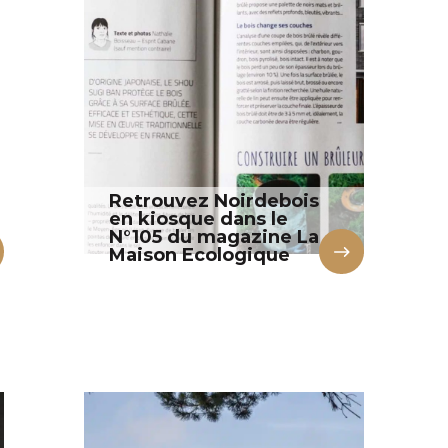
Retrouvez Noirdebois
en kiosque dans le
N°105 du magazine La
Maison Ecologique