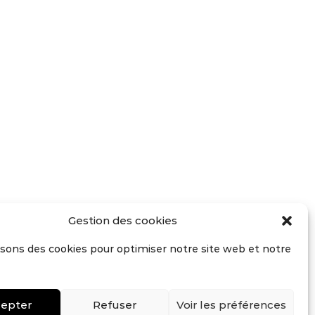
Gestion des cookies
isons des cookies pour optimiser notre site web et notre
Le bois
einture
ural en
légales
•
epter
Refuser
Voir les préférences