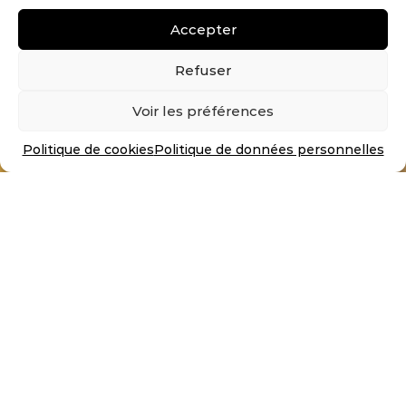
Accepter
© Noirdebois 2026
Refuser
Voir les préférences
VOUS AVEZ UN PROJET ?
CONTACTEZ-NOUS !
Politique de cookies
Politique de données personnelles
NOIRDEBOIS – Groupe Sylvagreg
137 Rue de l’égalité, 59160 LOMME