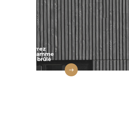
Découvrez
notre gamme
en bois brûlé