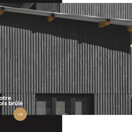
otre
is brûlé