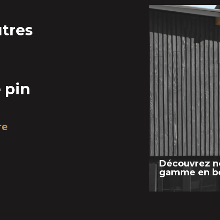
tres
e pin
re
Découvrez n
gamme en bo