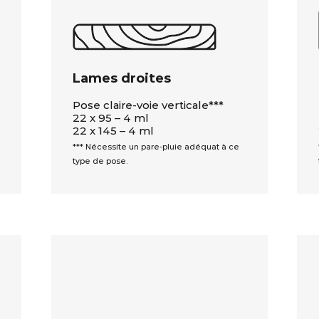
Lames droites
Pose claire-voie verticale***
22 x 95 – 4 ml
22 x 145 – 4 ml
*** Nécessite un pare-pluie adéquat à ce
type de pose.