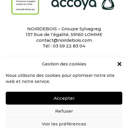
NOIRDEBOIS – Groupe Sylvagreg
137 Rue de l’égalité, 59160 LOMME
contact@noirdebois.com
Tél : 03 59 22 83 04
L’entreprise
•
L’équipe
•
Bardage
•
Revêtement
Gestion des cookies
mural
•
Terrasse
•
Le bois brûlé
•
Le Shou Sugi
Ban
•
Bardage bois naturel
•
Bardage noir
Nous utilisons des cookies pour optimiser notre site
•
Peinture suédoise
•
Maison en bois brûlé
•
web et notre service.
Façade en bois
•
Revêtement mural en bois
•
Terrasse en bois
•
Maison noire
•
Nous rejoindre
•
Mentions légales
•
Politique de données
Accepter
personnelles
•
CGU
Refuser
Voir les préférences